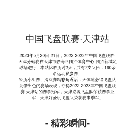
中国飞盘联赛·天津站
2023年5月20日-21日，2022-2023年中国飞盘联赛·
天津分站赛在天津市静海区团泊体育中心-团泊新城足
球场进行。本站比赛历时2天，共有7支队伍，160余
名运动员参赛。
经历小组赛、淘汰赛精彩角逐后，天体速必得飞盘队
凭借出色的赛场表现，夺得2022-2023年中国飞盘联
赛·天津站的赛事冠军，天津逆境飞盘队荣获赛事亚
军，天津好爱玩飞盘队荣获赛事季军。
- 精彩瞬间-