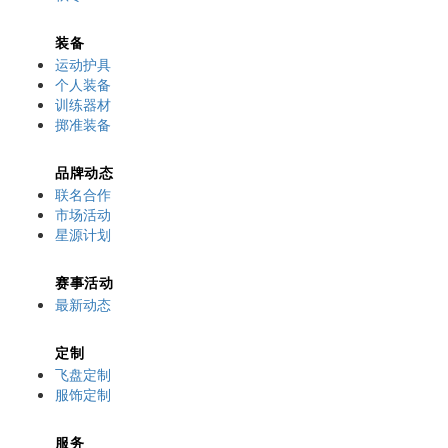
装备
运动护具
个人装备
训练器材
掷准装备
品牌动态
联名合作
市场活动
星源计划
赛事活动
最新动态
定制
飞盘定制
服饰定制
服务