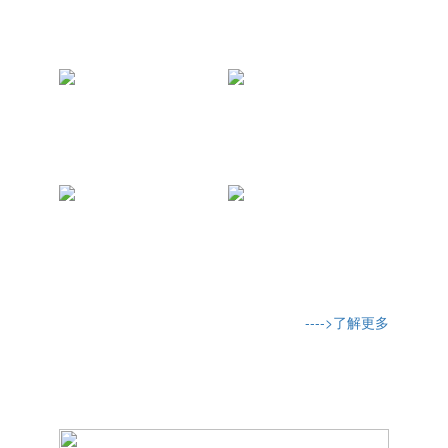
---->了解更多