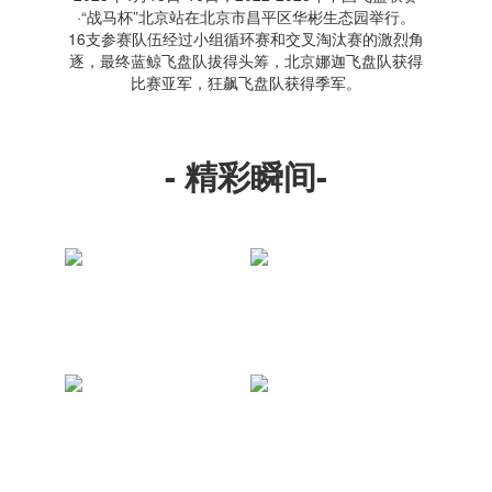
·“战马杯”北京站在北京市昌平区华彬生态园举行。
16支参赛队伍经过小组循环赛和交叉淘汰赛的激烈角
逐，最终蓝鲸飞盘队拔得头筹，北京娜迦飞盘队获得
比赛亚军，狂飙飞盘队获得季军。
- 精彩瞬间-