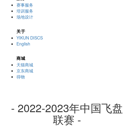
赛事服务
培训服务
场地设计
关于
YIKUN DISCS
English
商城
天猫商城
京东商城
得物
- 2022-2023年中国飞盘
联赛 -