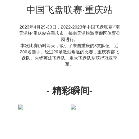
中国飞盘联赛·重庆站
2023年4月29-30日，2022-2023年中国飞盘联赛·“南
天湖杯”重庆站在重庆市丰都南天湖旅游度假区体育公
园进行。
本次比赛历时两天，吸引了来自重庆的8支队伍，近
200名选手。经过20场激烈角逐的比赛，重庆雾都飞
盘队、火锅英雄飞盘队、重大飞盘队别获得冠亚季
军。
- 精彩瞬间-