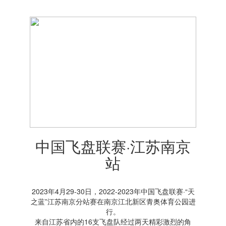
中国飞盘联赛·江苏南京
站
2023年4月29-30日，2022-2023年中国飞盘联赛·“天
之蓝”江苏南京分站赛在南京江北新区青奥体育公园进
行。
来自江苏省内的16支飞盘队经过两天精彩激烈的角