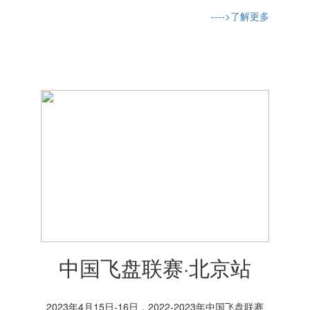
---->了解更多
中国飞盘联赛·北京站
2023年4月15日-16日，2022-2023年中国飞盘联赛