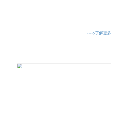
---->了解更多