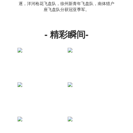
逐，洋河枪花飞盘队，徐州新青年飞盘队，南体猎户
座飞盘队分获冠亚季军。
- 精彩瞬间-