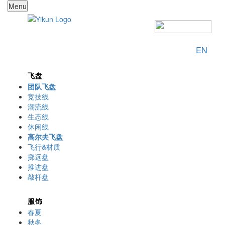
Menu
EN
飞盘
团队飞盘
竞技线
潮流线
生态线
休闲线
高尔夫飞盘
飞行&材质
掷远盘
推进盘
敲杆盘
服饰
春夏
秋冬