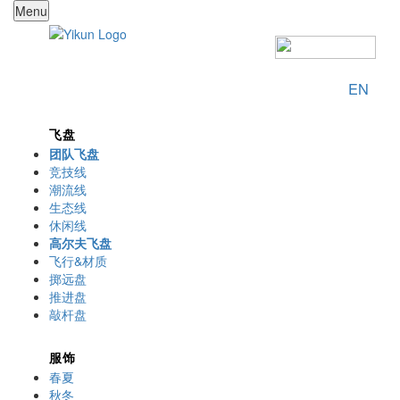
Menu
EN
飞盘
团队飞盘
竞技线
潮流线
生态线
休闲线
高尔夫飞盘
飞行&材质
掷远盘
推进盘
敲杆盘
服饰
春夏
秋冬